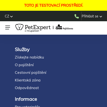
TOTO JE TESTOVACÍ PROSTŘEDÍ.
CZ
Přihlásit se
Služby
Footer
Získejte nabídku
O pojištění
Cestovní pojištění
Klientská zóna
Odpovědnost
Informace
Pro veterináře