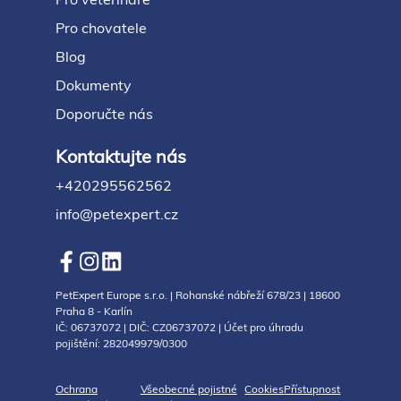
Pro chovatele
Blog
Dokumenty
Doporučte nás
Kontaktujte nás
+420295562562
info@petexpert.cz
PetExpert Europe s.r.o. | Rohanské nábřeží 678/23 | 18600
Praha 8 - Karlín
IČ: 06737072 | DIČ: CZ06737072 | Účet pro úhradu
pojištění: 282049979/0300
Ochrana
Všeobecné pojistné
Cookies
Přístupnost