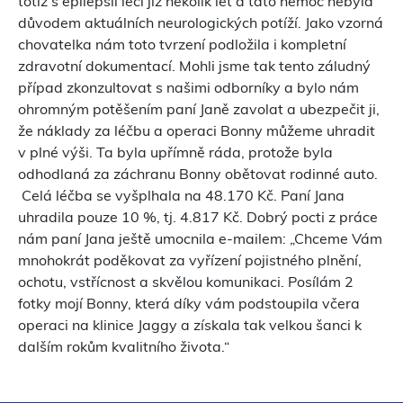
totiž s epilepsií léčí již několik let a tato nemoc nebyla
důvodem aktuálních neurologických potíží. Jako vzorná
chovatelka nám toto tvrzení podložila i kompletní
zdravotní dokumentací. Mohli jsme tak tento záludný
případ zkonzultovat s našimi odborníky a bylo nám
ohromným potěšením paní Janě zavolat a ubezpečit ji,
že náklady za léčbu a operaci Bonny můžeme uhradit
v plné výši. Ta byla upřímně ráda, protože byla
odhodlaná za záchranu Bonny obětovat rodinné auto.
Celá léčba se vyšplhala na 48.170 Kč. Paní Jana
uhradila pouze 10 %, tj. 4.817 Kč. Dobrý pocti z práce
nám paní Jana ještě umocnila e-mailem: „Chceme Vám
mnohokrát poděkovat za vyřízení pojistného plnění,
ochotu, vstřícnost a skvělou komunikaci. Posílám 2
fotky mojí Bonny, která díky vám podstoupila včera
operaci na klinice Jaggy a získala tak velkou šanci k
dalším rokům kvalitního života.“