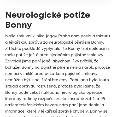
Neurologické potíže
Bonny
Naše smluvní klinika Jaggy Praha nám poslala fakturu
a lékařskou zprávu za neurologické ošetření Bonny.
Z těchto podkladů vyplynulo, že Bonny trpí epilepsií a
měla potíže ještě před sjednáním pojistné smlouvy.
Zavolali jsme paní Janě, abychom jí vysvětlili, že
bohužel Bonny na pojistné plnění nemá nárok, protože
nemoci vzniklé před počátkem pojistné smlouvy
nemůžou být z pojištění hrazeny. Paní Jana byla touto
situací opravdu rozrušená, protože bylo jasné, že
Bonny bude čekat nákladná neurologická operace,
která by rodinný rozpočet zcela zásadně zatížila. Při
našem telefonickém hovoru nám paní Jana doplnila
informace, které v lékařské zprávě chyběly. Bonny se