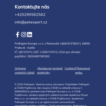
Kontaktujte nás
+420295562562
info@petexpert.cz
PetExpert Europe s.r.o. | Rohanské nábřeží 678/23 | 18600
Praha 8 - Karlín
IČ: 06737072 | DIČ: CZ06737072 | Účet pro úhradu
pojištění: 282049979/0300
Ochrana
Všeobecné pojistné
Cookies
Přístupnost
osobních údajů
podmínky
webu
© 2025 PetExpert. Všechna práva vyhrazena. Pojistitelem PetExpert
je ČSOB Pojišťovna, člen skupiny ČSOB na základě smlouvy č.
8069455514 uzavřené mezi PetExpert Europe s.r.o. a ČSOB
Pojišťovnou. Likvidaci pojistných událostí provádí společnost Royal
Blue s.r.o. na základě smlouvy s ČSOB Pojišťovnou. Společnost
PetExpert Europe s.r.o. je registrovaným samostatným
zprostředkovatelem pojištění u České národní banky. PetExpert je