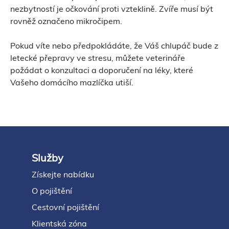
nezbytností je očkování proti vzteklině. Zvíře musí být
rovněž označeno mikročipem.
Pokud víte nebo předpokládáte, že Váš chlupáč bude z
letecké přepravy ve stresu, můžete veterináře
požádat o konzultaci a doporučení na léky, které
Vašeho domácího mazlíčka utiší.
Služby
Footer
Získejte nabídku
O pojištění
Cestovní pojištění
Klientská zóna