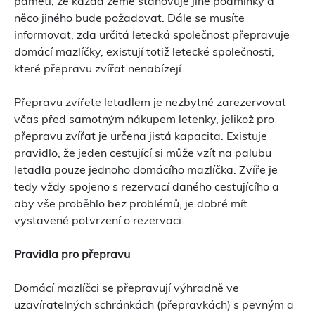
paměti, že každá země stanovuje jiné podmínky a
něco jiného bude požadovat. Dále se musíte
informovat, zda určitá letecká společnost přepravuje
domácí mazlíčky, existují totiž letecké společnosti,
které přepravu zvířat nenabízejí.
Přepravu zvířete letadlem je nezbytné zarezervovat
včas před samotným nákupem letenky, jelikož pro
přepravu zvířat je určena jistá kapacita. Existuje
pravidlo, že jeden cestující si může vzít na palubu
letadla pouze jednoho domácího mazlíčka. Zvíře je
tedy vždy spojeno s rezervací daného cestujícího a
aby vše proběhlo bez problémů, je dobré mít
vystavené potvrzení o rezervaci.
Pravidla pro přepravu
Domácí mazlíčci se přepravují výhradně ve
uzavíratelných schránkách (přepravkách) s pevným a