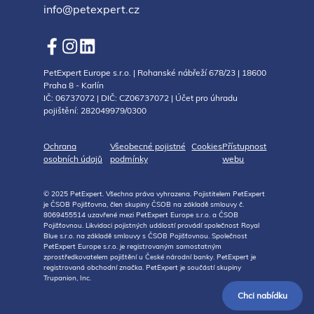
info@petexpert.cz
PetExpert Europe s.r.o. | Rohanské nábřeží 678/23 | 18600
Praha 8 - Karlín
IČ: 06737072 | DIČ: CZ06737072 | Účet pro úhradu
pojištění: 282049979/0300
Ochrana
Všeobecné pojistné
Cookies
Přístupnost
osobních údajů
podmínky
webu
© 2025 PetExpert. Všechna práva vyhrazena. Pojistitelem PetExpert
je ČSOB Pojišťovna, člen skupiny ČSOB na základě smlouvy č.
8069455514 uzavřené mezi PetExpert Europe s.r.o. a ČSOB
Pojišťovnou. Likvidaci pojistných událostí provádí společnost Royal
Blue s.r.o. na základě smlouvy s ČSOB Pojišťovnou. Společnost
PetExpert Europe s.r.o. je registrovaným samostatným
zprostředkovatelem pojištění u České národní banky. PetExpert je
registrovaná obchodní značka. PetExpert je součástí skupiny
Trupanion, Inc.
Chci nabídku