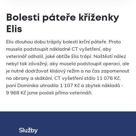
Bolesti páteře kříženky
Elis
Elis dlouhou dobu trápily bolesti krční páteře. Proto
musela podstoupit nákladné CT vyšetření, aby
veterinář odhalil, jaké obtíže Elis trápí. Naštěstí nález
nebyl tak závažný, aby musela podstoupit operaci, ale
je nutné dodržovat klidový režim a na čas zapomenout
na obrany a skákání. CT vyšetření stálo 11 076 Kč,
paní Dominika uhradila 1 107 Kč a zbytek nákladů -
9 968 Kč jsme poslali přímo veterináři.
Služby
Footer