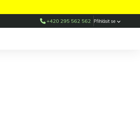
+420 295 562 562
Přihlásit se
oomedica