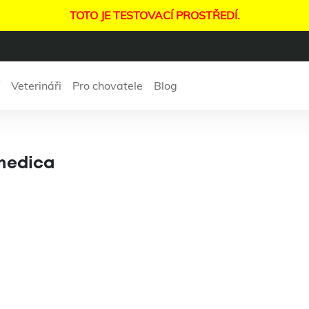
TOTO JE TESTOVACÍ PROSTŘEDÍ.
Veterináři
Pro chovatele
Blog
ární ošetřovna Z
medica