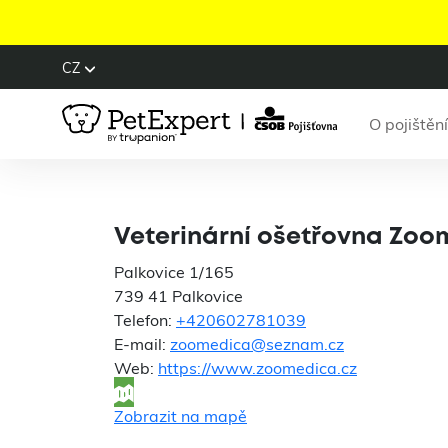
CZ
O pojištění
Veterin
Veterinární ošetřovna Zoo
Palkovice 1/165
739 41 Palkovice
Telefon:
+420602781039
E-mail:
zoomedica@seznam.cz
Web:
https://www.zoomedica.cz
Zobrazit na mapě