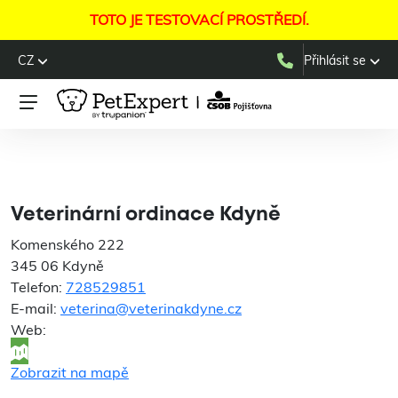
TOTO JE TESTOVACÍ PROSTŘEDÍ.
CZ
Přihlásit se
Veterinární ordinace
Kdyně
Veterinární ordinace Kdyně
Komenského 222
345 06 Kdyně
Telefon:
728529851
E-mail:
veterina@veterinakdyne.cz
Web:
Zobrazit na mapě