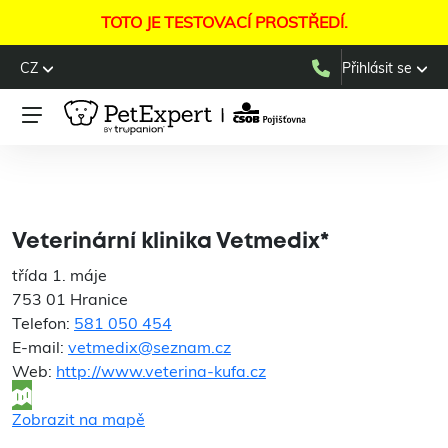
TOTO JE TESTOVACÍ PROSTŘEDÍ.
CZ
Přihlásit se
Veterinární klinika
Vetmedix*
Veterinární klinika Vetmedix*
třída 1. máje
753 01 Hranice
Telefon:
581 050 454
E-mail:
vetmedix@seznam.cz
Web:
http://www.veterina-kufa.cz
Zobrazit na mapě