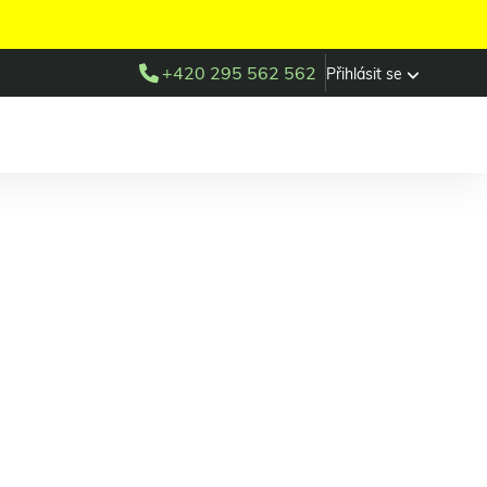
+420 295 562 562
Přihlásit se
inace