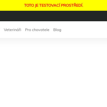
TOTO JE TESTOVACÍ PROSTŘEDÍ.
Veterináři
Pro chovatele
Blog
T veterinární ord