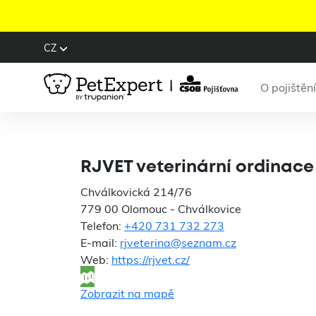
CZ
O pojištění
RJVE
RJVET veterinární ordinace
Chválkovická 214/76
779 00 Olomouc - Chválkovice
Telefon:
+420 731 732 273
E-mail:
rjveterina@seznam.cz
Web:
https://rjvet.cz/
Zobrazit na mapě