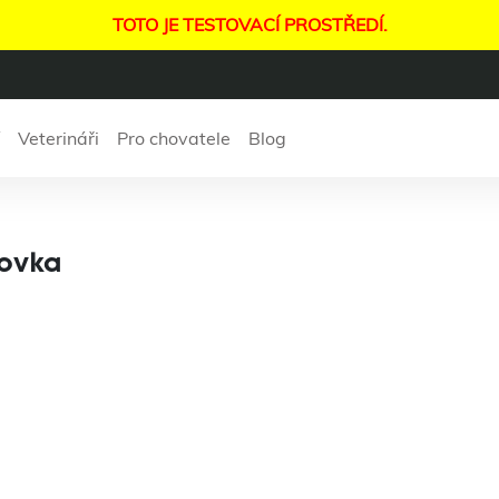
TOTO JE TESTOVACÍ PROSTŘEDÍ.
Veterináři
Pro chovatele
Blog
nima – klinika P
movka