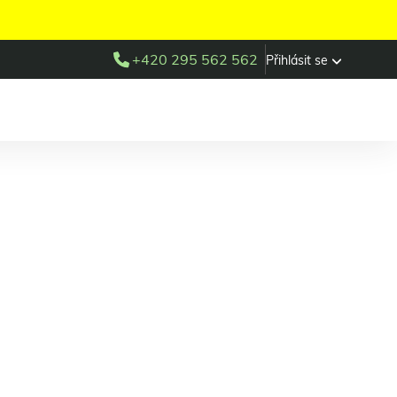
+420 295 562 562
Přihlásit se
almovka