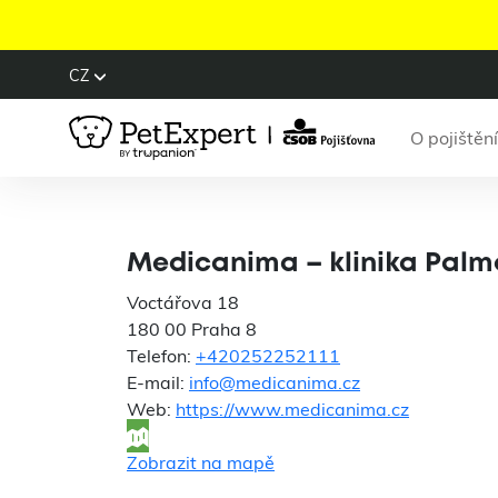
CZ
O pojištění
Medica
Medicanima – klinika Pal
Voctářova 18
180 00 Praha 8
Telefon:
+420252252111
E-mail:
info@medicanima.cz
Web:
https://www.medicanima.cz
Zobrazit na mapě