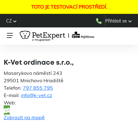
TOTO JE TESTOVACÍ PROSTŘEDÍ.
CZ
Přihlásit se
K-Vet ordinace s.r.o.,
K-Vet ordinace s.r.o.,
Masarykovo náměstí 243
29501 Mnichovo Hradiště
Telefon:
797 855 795
E-mail:
info@k-vet.cz
Web:
Zobrazit na mapě