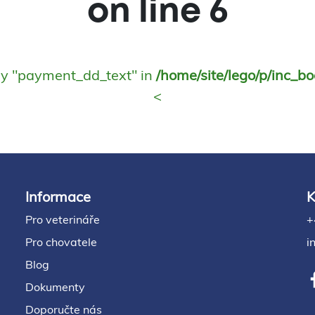
on line
6
ey "payment_dd_text" in
/home/site/lego/p/inc_b
<
Informace
K
Pro veterináře
+
Pro chovatele
i
Blog
Dokumenty
Doporučte nás