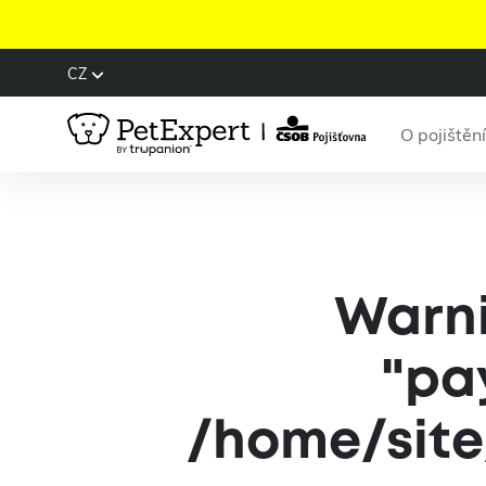
CZ
O pojištění
Warn
"pa
/home/site