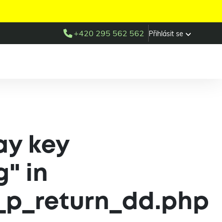
+420 295 562 562
Přihlásit se
ay key
" in
_p_return_dd.php