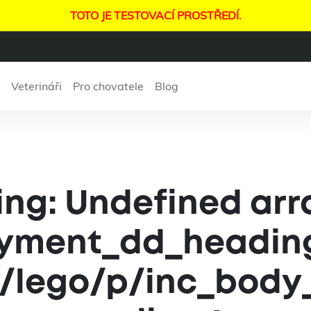
TOTO JE TESTOVACÍ PROSTŘEDÍ.
Veterináři
Pro chovatele
Blog
ing
: Undefined arr
yment_dd_heading
/lego/p/inc_body