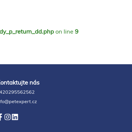
ody_p_return_dd.php
on line
9
ontaktujte nás
420295562562
nfo@petexpert.cz