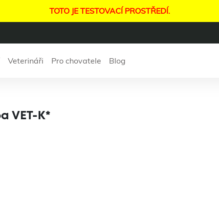
TOTO JE TESTOVACÍ PROSTŘEDÍ.
Veterináři
Pro chovatele
Blog
rní výjezdová služ
ba VET-K*