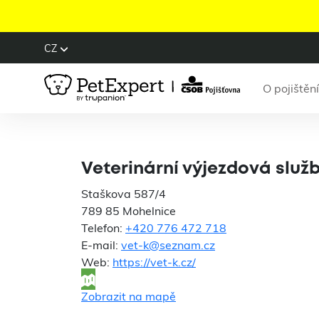
CZ
O pojištění
Veteriná
Veterinární výjezdová služ
Staškova 587/4
789 85 Mohelnice
Telefon:
+420 776 472 718
E-mail:
vet-k@seznam.cz
Web:
https://vet-k.cz/
Zobrazit na mapě