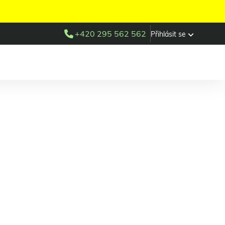
+420 295 562 562
Přihlásit se
ba VET-K*