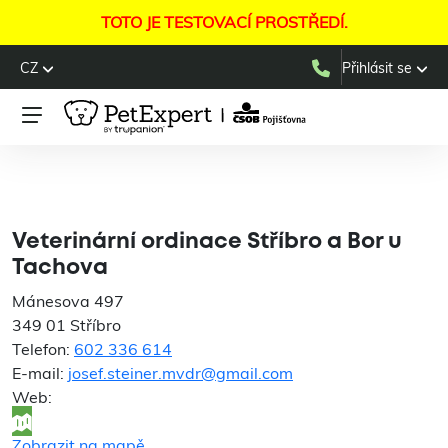
TOTO JE TESTOVACÍ PROSTŘEDÍ.
CZ
Přihlásit se
Veterinární ordinace
Stříbro a Bor u Tachova
Veterinární ordinace Stříbro a Bor u
Tachova
Mánesova 497
349 01 Stříbro
Telefon:
602 336 614
E-mail:
josef.steiner.mvdr@gmail.com
Web:
Zobrazit na mapě