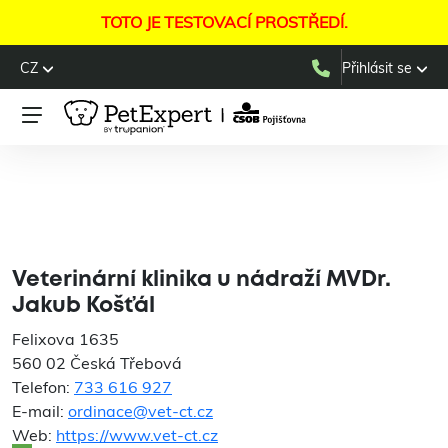
TOTO JE TESTOVACÍ PROSTŘEDÍ.
CZ
Přihlásit se
Veterinární klinika u
nádraží MVDr. Jakub
Košťál
Veterinární klinika u nádraží MVDr.
Jakub Košťál
Felixova 1635
560 02 Česká Třebová
Telefon:
733 616 927
E-mail:
ordinace@vet-ct.cz
Web:
https://www.vet-ct.cz