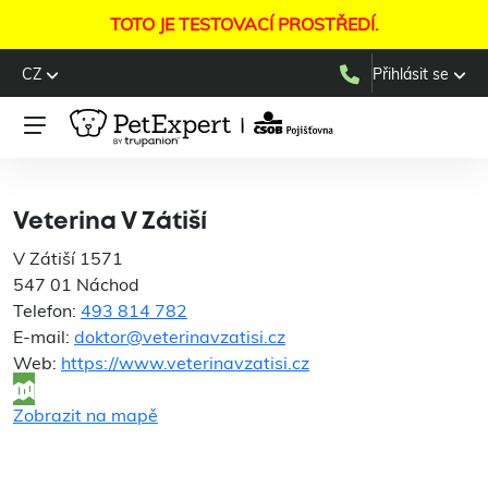
TOTO JE TESTOVACÍ PROSTŘEDÍ.
CZ
Přihlásit se
Veterina V Zátiší
Veterina V Zátiší
V Zátiší 1571
547 01 Náchod
Telefon:
493 814 782
E-mail:
doktor@veterinavzatisi.cz
Web:
https://www.veterinavzatisi.cz
Zobrazit na mapě