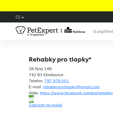
CZ
O pojištění
Rehabky pro tlapky*
28.října 148
742 83 Klimkovice
Telefon:
797 978 001
E-mail:
rehabkyprotlapky@gmail.com
Web:
https://www.facebook.com/pg/rehabky
Zobrazit na mapě