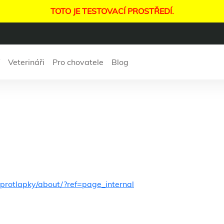
TOTO JE TESTOVACÍ PROSTŘEDÍ.
Veterináři
Pro chovatele
Blog
Rehabky pro tlapky
protlapky/about/?ref=page_internal