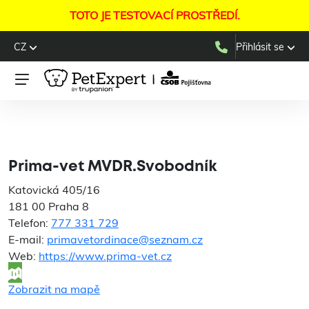
TOTO JE TESTOVACÍ PROSTŘEDÍ.
CZ
Přihlásit se
Prima-vet
MVDR.Svobodník
Prima-vet MVDR.Svobodník
Katovická 405/16
181 00 Praha 8
Telefon:
777 331 729
E-mail:
primavetordinace@seznam.cz
Web:
https://www.prima-vet.cz
Zobrazit na mapě