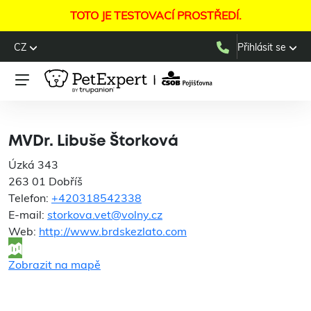
TOTO JE TESTOVACÍ PROSTŘEDÍ.
CZ
Přihlásit se
MVDr. Libuše Štorková
MVDr. Libuše Štorková
Úzká 343
263 01 Dobříš
Telefon:
+420318542338
E-mail:
storkova.vet@volny.cz
Web:
http://www.brdskezlato.com
Zobrazit na mapě