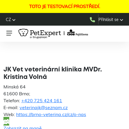
TOTO JE TESTOVACÍ PROSTŘEDÍ.
CZ
Přihlásit se
JK Vet veterinární klinika
MVDr. Kristína Volná
JK Vet veterinární klinika MVDr.
Kristína Volná
Minská 64
61600 Brno;
Telefon:
+420 725 424 161
E-mail:
veterinajk@seznam.cz
Web:
https://brno-veterina.cz/cz/o-nas
Zobrazit na mapě