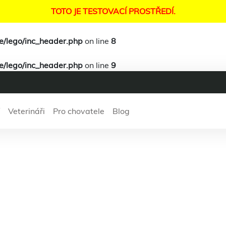
TOTO JE TESTOVACÍ PROSTŘEDÍ.
te/lego/inc_header.php
on line
8
te/lego/inc_header.php
on line
9
Veterináři
Pro chovatele
Blog
ing
: Undefined arr
"vets_not_found" i