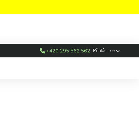
+420 295 562 562
Přihlásit se
ay key
n