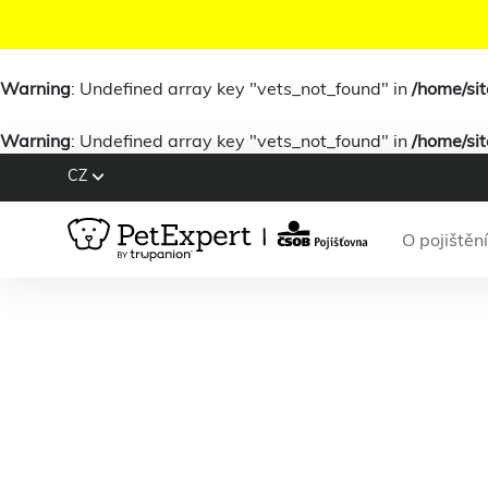
Warning
: Undefined array key "vets_not_found" in
/home/si
Warning
: Undefined array key "vets_not_found" in
/home/si
CZ
O pojištění
Warn