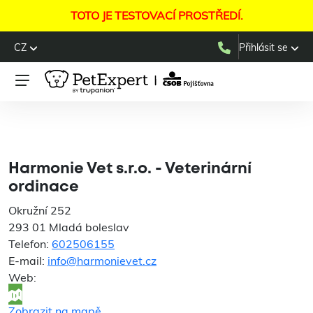
TOTO JE TESTOVACÍ PROSTŘEDÍ.
CZ
Přihlásit se
Harmonie Vet s.r.o. -
Veterinární ordinace
Harmonie Vet s.r.o. - Veterinární
ordinace
Okružní 252
293 01 Mladá boleslav
Telefon:
602506155
E-mail:
info@harmonievet.cz
Web:
Zobrazit na mapě