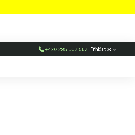
+420 295 562 562
Přihlásit se
ay key
n