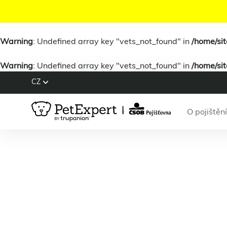
Warning
: Undefined array key "vets_not_found" in
/home/si
Warning
: Undefined array key "vets_not_found" in
/home/si
CZ
O pojištění
Warn