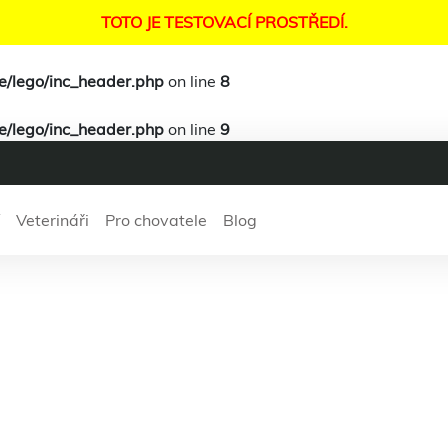
TOTO JE TESTOVACÍ PROSTŘEDÍ.
te/lego/inc_header.php
on line
8
te/lego/inc_header.php
on line
9
Veterináři
Pro chovatele
Blog
ing
: Undefined arr
"vets_not_found" i