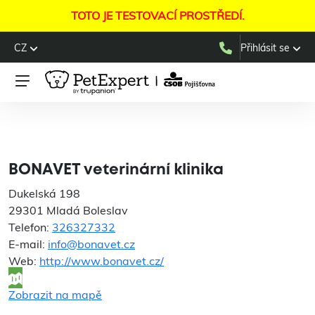
TOTO JE TESTOVACÍ PROSTŘEDÍ.
CZ
Přihlásit se
BONAVET veterinární
klinika
BONAVET veterinární klinika
Dukelská 198
29301 Mladá Boleslav
Telefon:
326327332
E-mail:
info@bonavet.cz
Web:
http://www.bonavet.cz/
Zobrazit na mapě