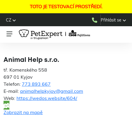
TOTO JE TESTOVACÍ PROSTŘEDÍ.
CZ
Přihlásit se
Animal Help s.r.o.
Animal Help s.r.o.
tř. Komenského 558
697 01 Kyjov
Telefon:
773 893 667
E-mail:
animalhelpkyjov@gmail.com
Web:
https://wedos.website/604/
Zobrazit na mapě