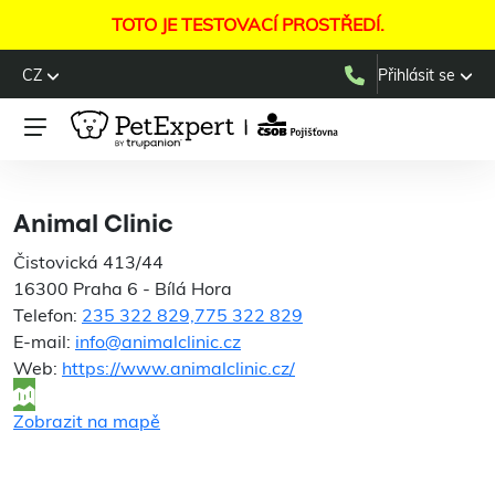
TOTO JE TESTOVACÍ PROSTŘEDÍ.
CZ
Přihlásit se
Animal Clinic
Animal Clinic
Čistovická 413/44
16300 Praha 6 - Bílá Hora
Telefon:
235 322 829,775 322 829
E-mail:
info@animalclinic.cz
Web:
https://www.animalclinic.cz/
Zobrazit na mapě