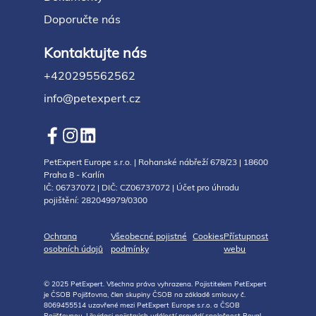
Doporučte nás
Kontaktujte nás
+420295562562
info@petexpert.cz
PetExpert Europe s.r.o. | Rohanské nábřeží 678/23 | 18600
Praha 8 - Karlín
IČ: 06737072 | DIČ: CZ06737072 | Účet pro úhradu
pojištění: 282049979/0300
Ochrana
Všeobecné pojistné
Cookies
Přístupnost
osobních údajů
podmínky
webu
© 2025 PetExpert. Všechna práva vyhrazena. Pojistitelem PetExpert
je ČSOB Pojišťovna, člen skupiny ČSOB na základě smlouvy č.
8069455514 uzavřené mezi PetExpert Europe s.r.o. a ČSOB
Pojišťovnou. Likvidaci pojistných událostí provádí společnost Royal