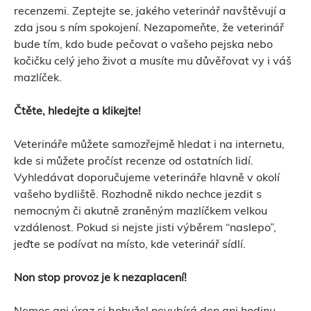
recenzemi. Zeptejte se, jakého veterinář navštěvují a
zda jsou s ním spokojení. Nezapomeňte, že veterinář
bude tím, kdo bude pečovat o vašeho pejska nebo
kočičku celý jeho život a musíte mu důvěřovat vy i váš
mazlíček.
Čtěte, hledejte a klikejte!
Veterináře můžete samozřejmě hledat i na internetu,
kde si můžete pročíst recenze od ostatních lidí.
Vyhledávat doporučujeme veterináře hlavně v okolí
vašeho bydliště. Rozhodně nikdo nechce jezdit s
nemocným či akutně zraněným mazlíčkem velkou
vzdálenost. Pokud si nejste jisti výběrem “naslepo”,
jeďte se podívat na místo, kde veterinář sídlí.
Non stop provoz je k nezaplacení!
Nemoc ani úraz si bohužel nevybírá den ani hodinu.