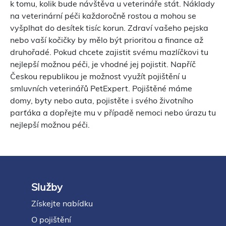
k tomu, kolik bude návštěva u veterináře stát. Náklady
na veterinární péči každoročně rostou a mohou se
vyšplhat do desítek tisíc korun. Zdraví vašeho pejska
nebo vaší kočičky by mělo být prioritou a finance až
druhořadé. Pokud chcete zajistit svému mazlíčkovi tu
nejlepší možnou péči, je vhodné jej pojistit. Napříč
Českou republikou je možnost využít pojištění u
smluvních veterinářů PetExpert. Pojištěné máme
domy, byty nebo auta, pojistěte i svého životního
parťáka a dopřejte mu v případě nemoci nebo úrazu tu
nejlepší možnou péči.
Služby
Footer
Získejte nabídku
O pojištění